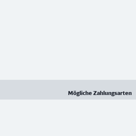
Mögliche Zahlungsarten
ungen
Datenschutz
Nutzungsbedingungen
Vertrag kündigen