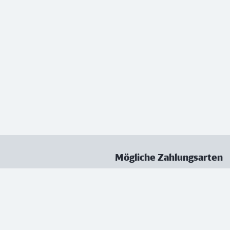
Mögliche Zahlungsarten
ungen
Datenschutz
Nutzungsbedingungen
Vertrag kündigen