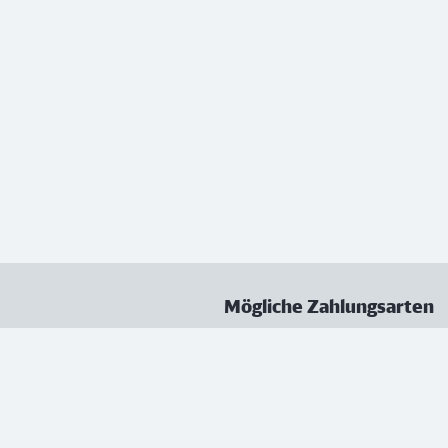
Mögliche Zahlungsarten
ungen
Datenschutz
Nutzungsbedingungen
Vertrag kündigen