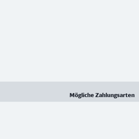
Mögliche Zahlungsarten
ungen
Datenschutz
Nutzungsbedingungen
Vertrag kündigen