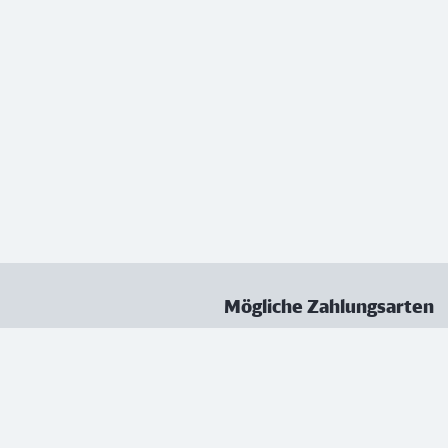
Mögliche Zahlungsarten
ungen
Datenschutz
Nutzungsbedingungen
Vertrag kündigen