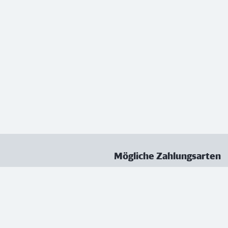
Mögliche Zahlungsarten
ungen
Datenschutz
Nutzungsbedingungen
Vertrag kündigen