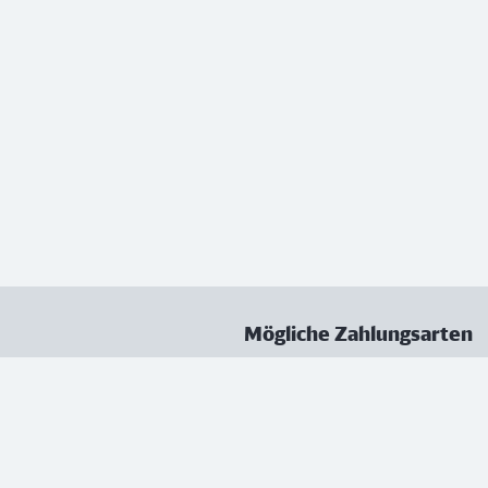
Mögliche Zahlungsarten
ungen
Datenschutz
Nutzungsbedingungen
Vertrag kündigen