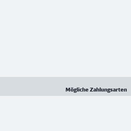
Mögliche Zahlungsarten
ungen
Datenschutz
Nutzungsbedingungen
Vertrag kündigen