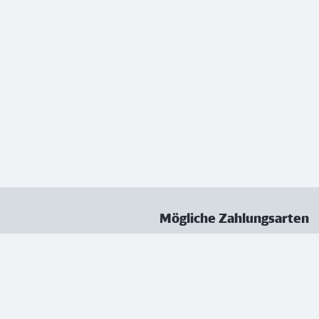
Mögliche Zahlungsarten
ungen
Datenschutz
Nutzungsbedingungen
Vertrag kündigen