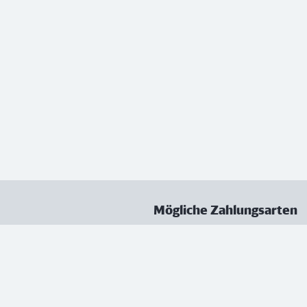
Mögliche Zahlungsarten
ungen
Datenschutz
Nutzungsbedingungen
Vertrag kündigen