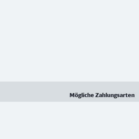
Mögliche Zahlungsarten
ungen
Datenschutz
Nutzungsbedingungen
Vertrag kündigen