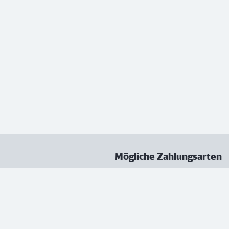
Mögliche Zahlungsarten
ungen
Datenschutz
Nutzungsbedingungen
Vertrag kündigen