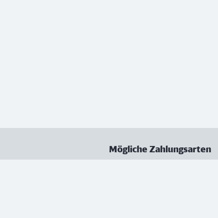
Mögliche Zahlungsarten
ungen
Datenschutz
Nutzungsbedingungen
Vertrag kündigen