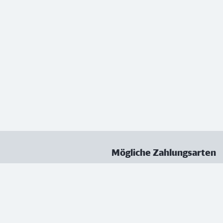
Mögliche Zahlungsarten
ungen
Datenschutz
Nutzungsbedingungen
Vertrag kündigen