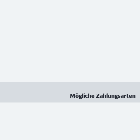
Mögliche Zahlungsarten
ungen
Datenschutz
Nutzungsbedingungen
Vertrag kündigen