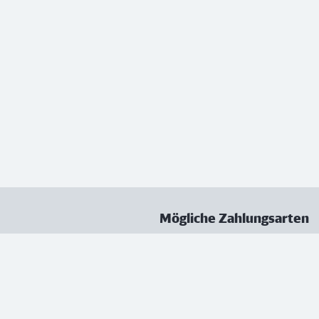
Mögliche Zahlungsarten
ungen
Datenschutz
Nutzungsbedingungen
Vertrag kündigen