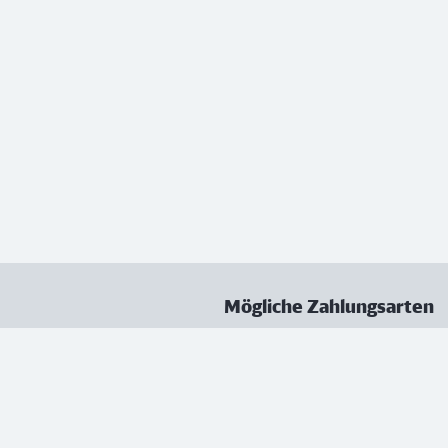
Mögliche Zahlungsarten
ungen
Datenschutz
Nutzungsbedingungen
Vertrag kündigen