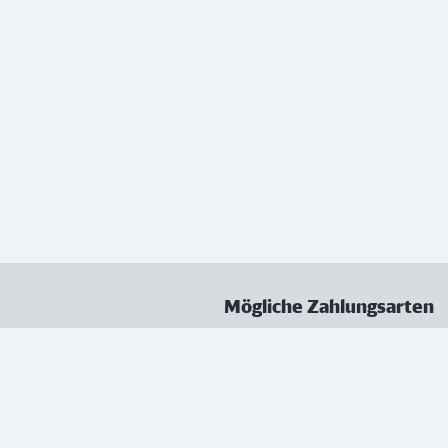
Mögliche Zahlungsarten
ungen
Datenschutz
Nutzungsbedingungen
Vertrag kündigen