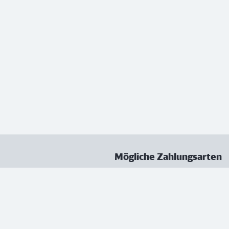
Mögliche Zahlungsarten
ungen
Datenschutz
Nutzungsbedingungen
Vertrag kündigen