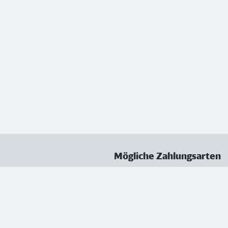
Mögliche Zahlungsarten
ungen
Datenschutz
Nutzungsbedingungen
Vertrag kündigen