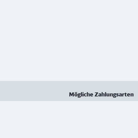
Mögliche Zahlungsarten
ungen
Datenschutz
Nutzungsbedingungen
Vertrag kündigen