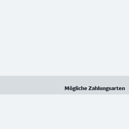
Mögliche Zahlungsarten
ungen
Datenschutz
Nutzungsbedingungen
Vertrag kündigen