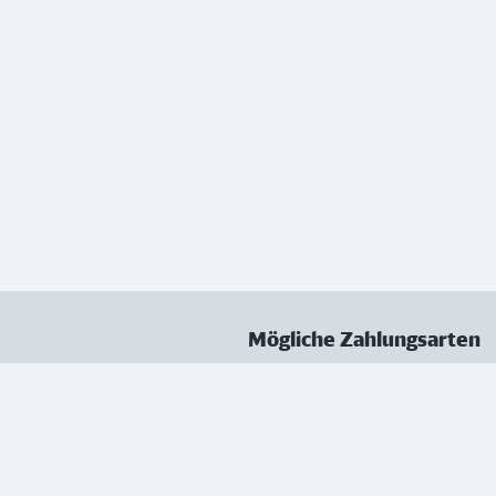
Mögliche Zahlungsarten
ungen
Datenschutz
Nutzungsbedingungen
Vertrag kündigen