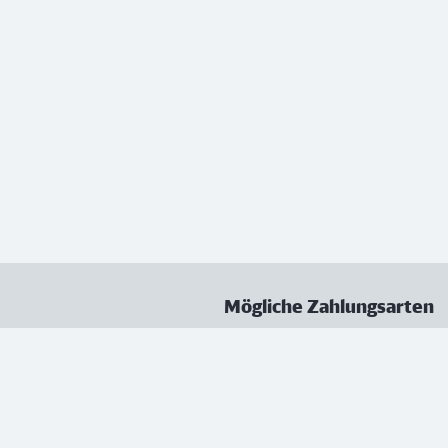
Mögliche Zahlungsarten
ungen
Datenschutz
Nutzungsbedingungen
Vertrag kündigen