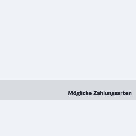
Mögliche Zahlungsarten
ungen
Datenschutz
Nutzungsbedingungen
Vertrag kündigen