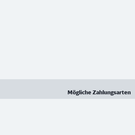
Mögliche Zahlungsarten
ungen
Datenschutz
Nutzungsbedingungen
Vertrag kündigen