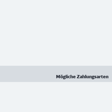
Mögliche Zahlungsarten
ungen
Datenschutz
Nutzungsbedingungen
Vertrag kündigen