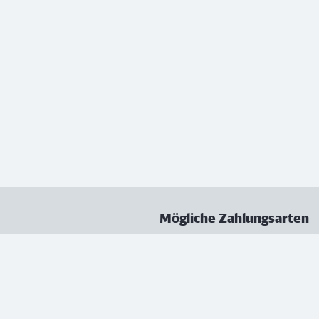
Mögliche Zahlungsarten
ungen
Datenschutz
Nutzungsbedingungen
Vertrag kündigen