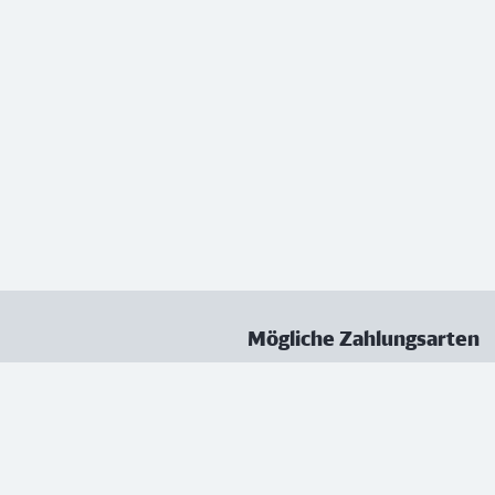
Mögliche Zahlungsarten
ungen
Datenschutz
Nutzungsbedingungen
Vertrag kündigen