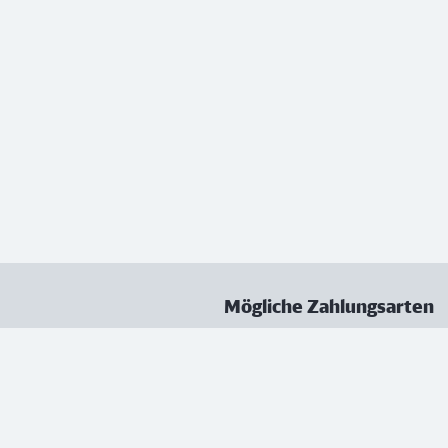
Mögliche Zahlungsarten
ungen
Datenschutz
Nutzungsbedingungen
Vertrag kündigen