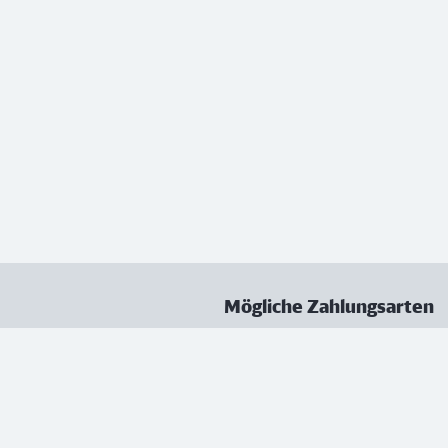
Mögliche Zahlungsarten
ungen
Datenschutz
Nutzungsbedingungen
Vertrag kündigen