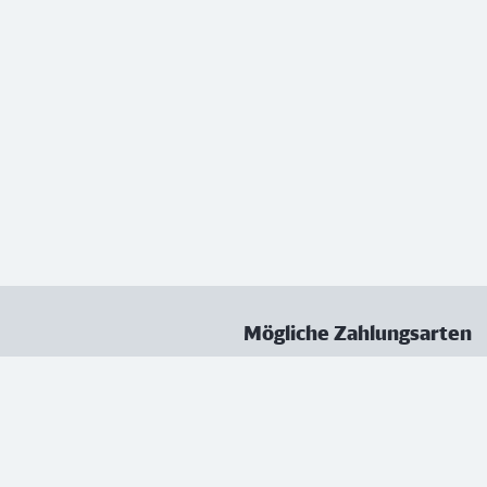
Mögliche Zahlungsarten
ungen
Datenschutz
Nutzungsbedingungen
Vertrag kündigen