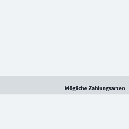
Mögliche Zahlungsarten
ungen
Datenschutz
Nutzungsbedingungen
Vertrag kündigen