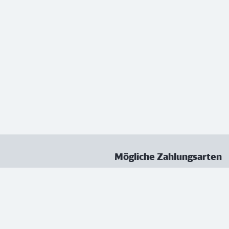
Mögliche Zahlungsarten
ungen
Datenschutz
Nutzungsbedingungen
Vertrag kündigen