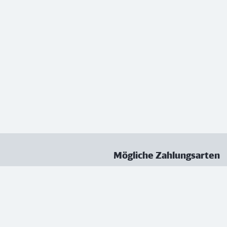
Mögliche Zahlungsarten
ungen
Datenschutz
Nutzungsbedingungen
Vertrag kündigen