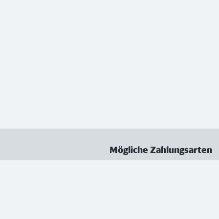
Mögliche Zahlungsarten
ungen
Datenschutz
Nutzungsbedingungen
Vertrag kündigen