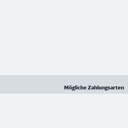
Mögliche Zahlungsarten
ungen
Datenschutz
Nutzungsbedingungen
Vertrag kündigen