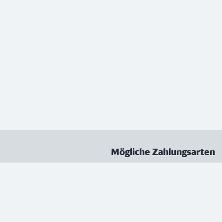
Mögliche Zahlungsarten
ungen
Datenschutz
Nutzungsbedingungen
Vertrag kündigen