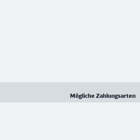
Mögliche Zahlungsarten
ungen
Datenschutz
Nutzungsbedingungen
Vertrag kündigen