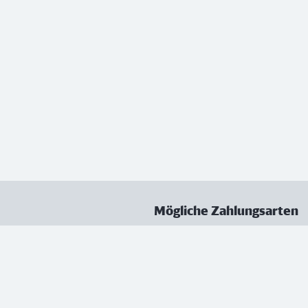
Mögliche Zahlungsarten
ungen
Datenschutz
Nutzungsbedingungen
Vertrag kündigen