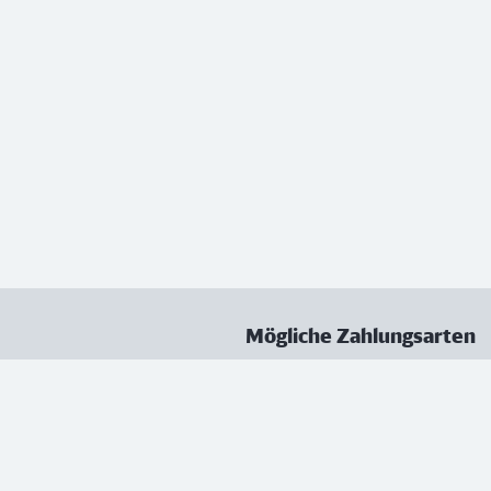
Mögliche Zahlungsarten
ungen
Datenschutz
Nutzungsbedingungen
Vertrag kündigen