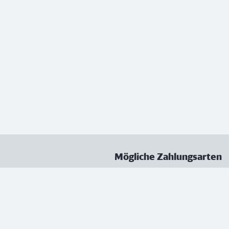
Mögliche Zahlungsarten
ungen
Datenschutz
Nutzungsbedingungen
Vertrag kündigen