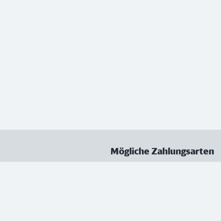
Mögliche Zahlungsarten
ungen
Datenschutz
Nutzungsbedingungen
Vertrag kündigen