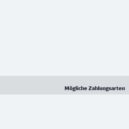
Mögliche Zahlungsarten
ungen
Datenschutz
Nutzungsbedingungen
Vertrag kündigen