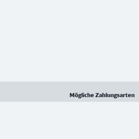
Mögliche Zahlungsarten
ungen
Datenschutz
Nutzungsbedingungen
Vertrag kündigen