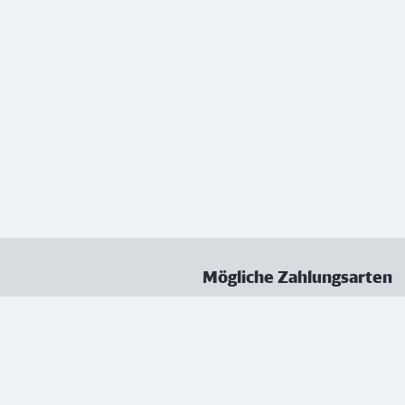
Mögliche Zahlungsarten
ungen
Datenschutz
Nutzungsbedingungen
Vertrag kündigen