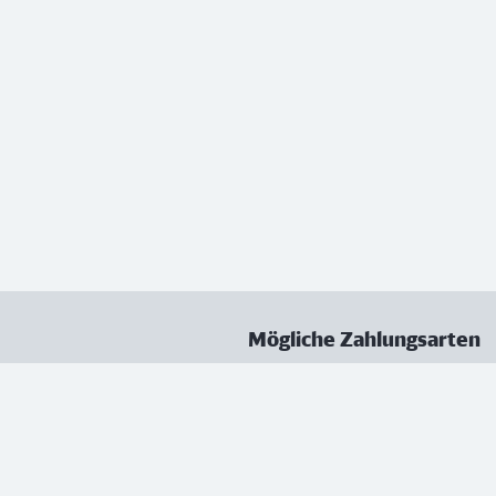
Mögliche Zahlungsarten
ungen
Datenschutz
Nutzungsbedingungen
Vertrag kündigen