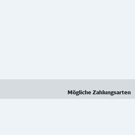
Mögliche Zahlungsarten
ungen
Datenschutz
Nutzungsbedingungen
Vertrag kündigen