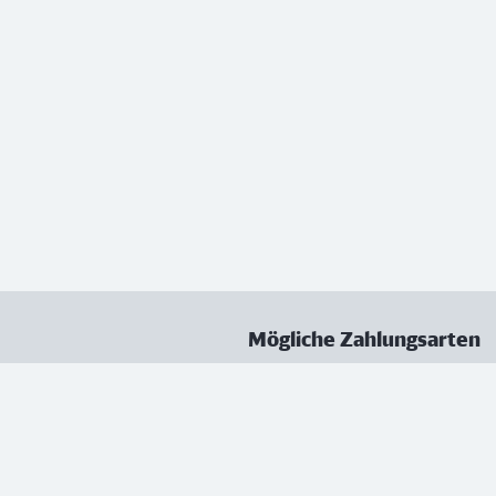
Mögliche Zahlungsarten
ungen
Datenschutz
Nutzungsbedingungen
Vertrag kündigen