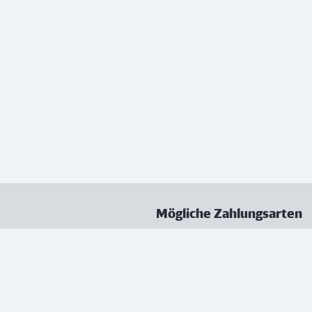
Mögliche Zahlungsarten
ungen
Datenschutz
Nutzungsbedingungen
Vertrag kündigen